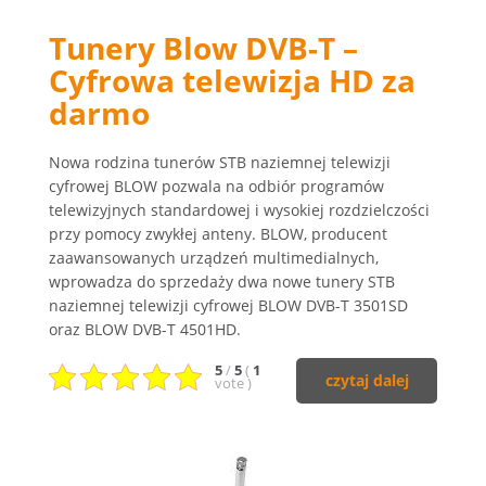
Tunery Blow DVB-T –
Cyfrowa telewizja HD za
darmo
Nowa rodzina tunerów STB naziemnej telewizji
cyfrowej BLOW pozwala na odbiór programów
telewizyjnych standardowej i wysokiej rozdzielczości
przy pomocy zwykłej anteny. BLOW, producent
zaawansowanych urządzeń multimedialnych,
wprowadza do sprzedaży dwa nowe tunery STB
naziemnej telewizji cyfrowej BLOW DVB-T 3501SD
oraz BLOW DVB-T 4501HD.
5
/
5
(
1
czytaj dalej
vote
)