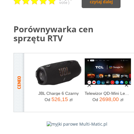
czytaj dalej
vote
)
Porównywarka cen
sprzętu RTV
JBL Charge 6 Czarny
Telewizor QD-Mini Led TCL 65C69K 65 cali 4K UHD
526,15
2698,00
Od
zł
Od
zł