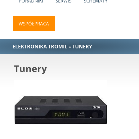
PORADNIKI
SERWIS
SCHEMATY
WSPÓŁPRACA
ELEKTRONIKA TROMIL
»
TUNERY
Tunery