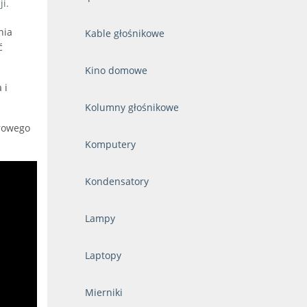
i.
nia
Kable głośnikowe
ć
Kino domowe
 i
Kolumny głośnikowe
urowego
Komputery
Kondensatory
Lampy
Laptopy
Mierniki