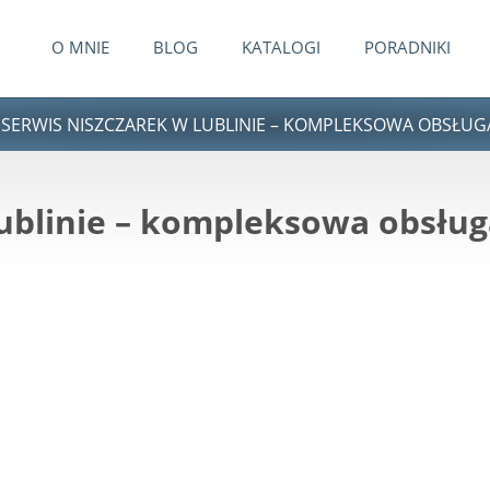
O MNIE
BLOG
KATALOGI
PORADNIKI
 SERWIS NISZCZAREK W LUBLINIE – KOMPLEKSOWA OBSŁUG
ublinie – kompleksowa obsług