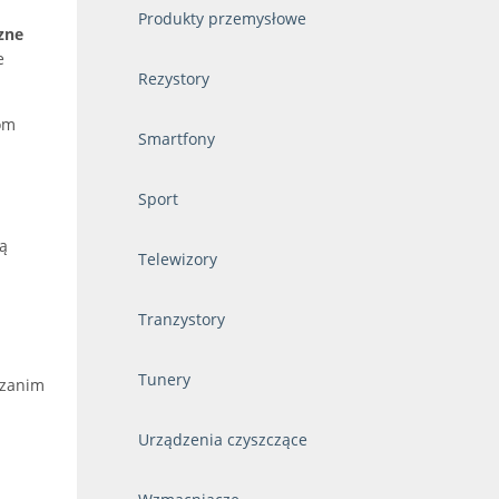
Produkty przemysłowe
zne
e
Rezystory
mom
Smartfony
Sport
ją
Telewizory
Tranzystory
Tunery
 zanim
Urządzenia czyszczące