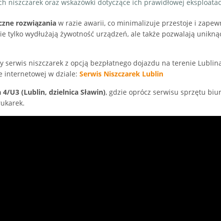
niszczarek oraz wskazówki dotyczące ich prawidłowej eksploatacj
eczne rozwiązania
w razie awarii, co minimalizuje przestoje i zapew
ie tylko wydłużają żywotność urządzeń, ale także pozwalają unikną
y serwis niszczarek z opcją bezpłatnego dojazdu na terenie Lublina
e internetowej w dziale:
Serwis Niszczarek Lublin
 4/U3 (Lublin, dzielnica Sławin)
, gdzie oprócz serwisu sprzętu bi
rukarek.