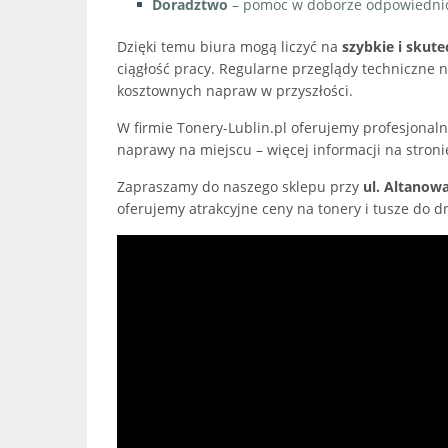
Doradztwo
– pomoc w doborze odpowiednich 
Dzięki temu biura mogą liczyć na
szybkie i skut
ciągłość pracy. Regularne przeglądy techniczne n
kosztownych napraw w przyszłości.
W firmie Tonery-Lublin.pl oferujemy profesjonaln
naprawy na miejscu – więcej informacji na stroni
Zapraszamy do naszego sklepu przy
ul. Altanowa
oferujemy atrakcyjne ceny na tonery i tusze do d