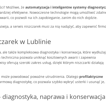
ści? Możliwe, że
automatyzacja i inteligentne systemy diagnostyc
 bardziej efektywne. Nowoczesne technologie mogą umożliwić zdaln
arii, co pozwoli na ich zapobieganie, zanim do nich dojdzie.
ozwija, a serwis niszczarek musi za nią nadążyć, aby zapewnić fir
czarek w Lublinie
a, ale także kompleksowa diagnostyka i konserwacja, które wydłuża
 techniczna pozwala uniknąć kosztownych awarii i zapewnia
y oferują szeroki zakres usług, dzięki którym niszczarki działają
ki może powodować poważne utrudnienia. Dlatego
profilaktyczne
armową diagnostykę, co pozwala szybko wykryć usterki i usunąć je,
 diagnostyka, naprawa i konserwacja