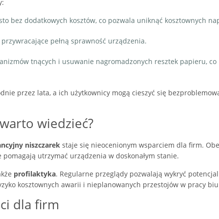
y:
zęsto bez dodatkowych kosztów, co pozwala uniknąć kosztownych na
 przywracające pełną sprawność urządzenia.
nizmów tnących i usuwanie nagromadzonych resztek papieru, co
odnie przez lata, a ich użytkownicy mogą cieszyć się bezproblemow
 warto wiedzieć?
ncyjny niszczarek
staje się nieocenionym wsparciem dla firm. Ob
re pomagają utrzymać urządzenia w doskonałym stanie.
także
profilaktyka
. Regularne przeglądy pozwalają wykryć potencja
yzyko kosztownych awarii i nieplanowanych przestojów w pracy biu
i dla firm