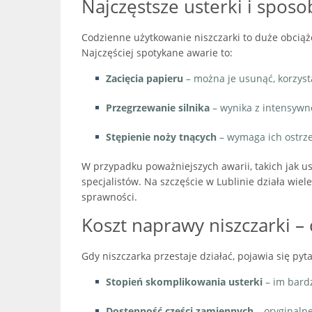
Najczęstsze usterki i sposo
Codzienne użytkowanie niszczarki to duże obcią
Najczęściej spotykane awarie to:
Zacięcia papieru
– można je usunąć, korzysta
Przegrzewanie silnika
– wynika z intensywne
Stępienie noży tnących
– wymaga ich ostrze
W przypadku poważniejszych awarii, takich jak us
specjalistów. Na szczęście w Lublinie działa wie
sprawności.
Koszt naprawy niszczarki –
Gdy niszczarka przestaje działać, pojawia się pyt
Stopień skomplikowania usterki
– im bardz
Dostępność części zamiennych
– oryginalne