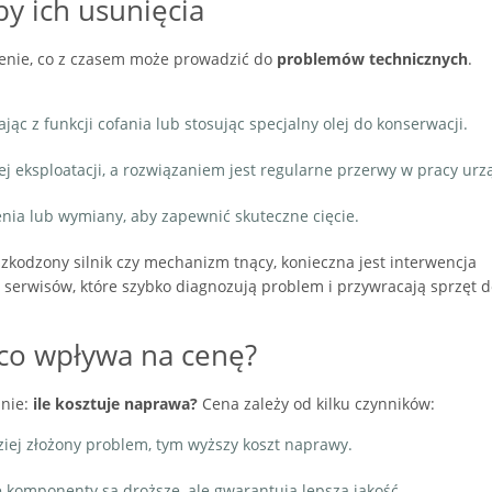
by ich usunięcia
żenie, co z czasem może prowadzić do
problemów technicznych
.
jąc z funkcji cofania lub stosując specjalny olej do konserwacji.
j eksploatacji, a rozwiązaniem jest regularne przerwy w pracy urz
nia lub wymiany, aby zapewnić skuteczne cięcie.
zkodzony silnik czy mechanizm tnący, konieczna jest interwencja
le serwisów, które szybko diagnozują problem i przywracają sprzęt d
 co wpływa na cenę?
anie:
ile kosztuje naprawa?
Cena zależy od kilku czynników:
iej złożony problem, tym wyższy koszt naprawy.
 komponenty są droższe, ale gwarantują lepszą jakość.