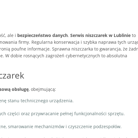
ść, ale i
bezpieczeństwo danych
.
Serwis niszczarek w Lublinie
to
nowania firmy. Regularna konserwacja i szybka naprawa tych urz
ronią poufne informacje. Sprawna niszczarka to gwarancja, że żad
ce. W dobie rosnących zagrożeń cybernetycznych to absolutna
czarek
sową obsługę
, obejmującą:
cenę stanu technicznego urządzenia.
ch części oraz przywracanie pełnej funkcjonalności sprzętu.
czne, smarowanie mechanizmów i czyszczenie podzespołów.