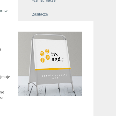
Wzmacniacze
praw.
Zasilacze
ą
ejmuje
lne
ra.